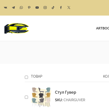
ARTBO
ТОВАР
КО
Стул Гувер
SKU:
CHAIRGUVER