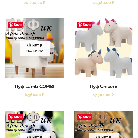
20.200,00
₽
21.380,00
₽
Save
Save
НЕТ В
НАЛИЧИИ
Пуф Lamb COMBI
Пуф Unicorn
8.360,00
₽
17.300,00
₽
Save
Save