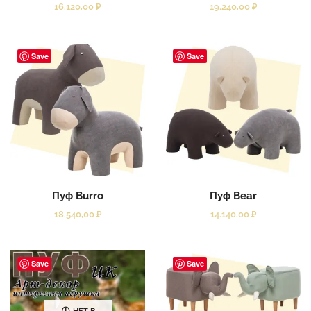
16.120,00
₽
19.240,00
₽
Save
Save
Пуф Burro
Пуф Bear
18.540,00
₽
14.140,00
₽
Save
Save