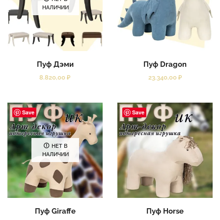
НАЛИЧИИ
Пуф Дэми
Пуф Dragon
8.820,00
₽
23.340,00
₽
Save
Save
НЕТ В
НАЛИЧИИ
Пуф Giraffe
Пуф Horse