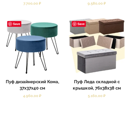
7.700,00
₽
9.580,00
₽
Save
Save
Пуф дизайнерский Кома,
Пуф Леда складной с
37x37x40 см
крышкой, 76x38x38 см
4.960,00
₽
5.160,00
₽